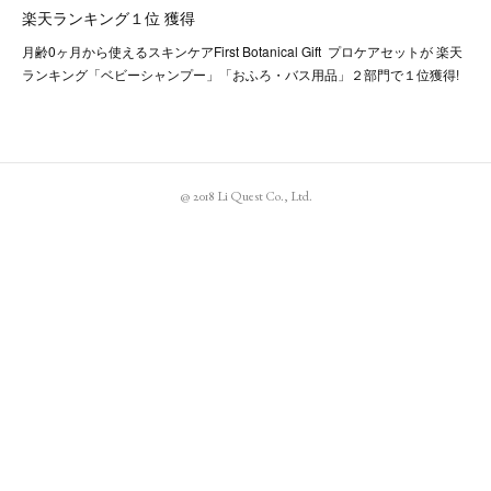
楽天ランキング１位 獲得
月齢0ヶ月から使えるスキンケアFirst Botanical Gift プロケアセットが 楽天
ランキング「ベビーシャンプー」「おふろ・バス用品」２部門で１位獲得!
@ 2018 Li Quest Co., Ltd.