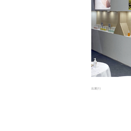
出展
(
1
)