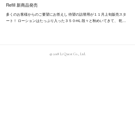
Refill 新商品発売
多くのお客様からのご要望にお答えし 待望の詰替用が１１月上旬販売スタ
ート！ ローションはたっぷり入った３５０mL 段々と秋めいてきて、 乾…
@ 2018 Li Quest Co., Ltd.